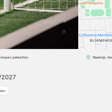
erkopen pakketten
Waalwijk, N
/2027
jden