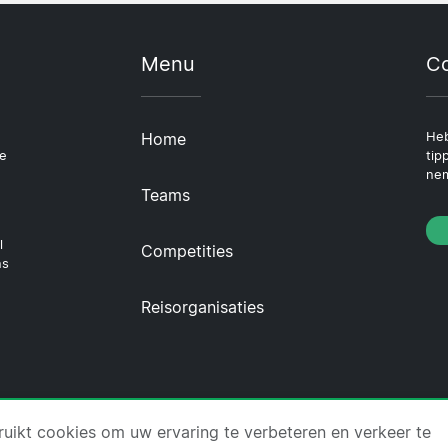
Menu
Co
Home
Heb
le
tip
nem
Teams
l
Competities
ns
Reisorganisaties
icket.com ·
Over Ons
·
Contact
·
Privacybeleid
·
Cookie
uikt cookies om uw ervaring te verbeteren en verkeer te