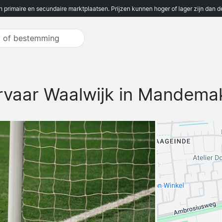
n primaire en secundaire marktplaatsen. Prijzen kunnen hoger of lager zijn dan 
rvaar Waalwijk in Mandemak