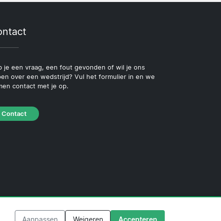
ntact
 je een vraag, een fout gevonden of wil je ons
pen over een wedstrijd? Vul het formulier in en we
en contact met je op.
Contact
beleid
·
Redactioneel beleid
Aanpassen
Weigeren
Accepteren