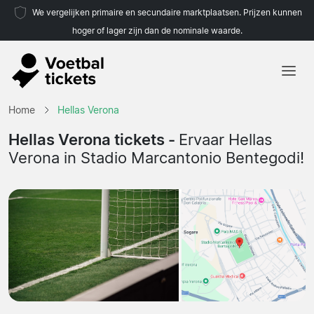
We vergelijken primaire en secundaire marktplaatsen. Prijzen kunnen
hoger of lager zijn dan de nominale waarde.
Home
Home
Hellas Verona
Teams
Hellas Verona tickets -
Ervaar Hellas
Verona in Stadio Marcantonio Bentegodi!
Competities
Reisorganisaties