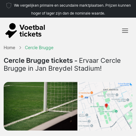
We vergelijken primaire en secundaire marktplaatsen. Prijzen kunnen
hoger of lager zijn dan de nominale waarde.
Home
Home
Cercle Brugge
Teams
Cercle Brugge tickets -
Ervaar Cercle
Brugge in Jan Breydel Stadium!
Competities
Reisorganisaties