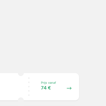
Prijs vanaf
74 €