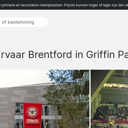
n primaire en secundaire marktplaatsen. Prijzen kunnen hoger of lager zijn dan 
rvaar Brentford in Griffin P