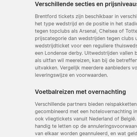
Verschillende secties en prijsniveau
Brentford tickets zijn beschikbaar in verschi
het type wedstrijd en de positie in het stad
tegen topclubs als Arsenal, Chelsea of Tot
prijscategorie dan wedstrijden tegen clubs u
wedstrijdticket voor een reguliere thuiswed
een Londense derby. Uitwedstrijden vallen b
als uitfan wil meereizen, kan bij de betreff
uitvakken. Vergelijk meerdere aanbieders vo
leveringswijze en voorwaarden.
Voetbalreizen met overnachting
Verschillende partners bieden reispakketten
gecombineerd met een hotelovernachting i
ook vliegtickets vanuit Nederland of België. 
handig te letten op de annuleringsvoorwaard
van elkaar worden geannuleerd, en wat geldt