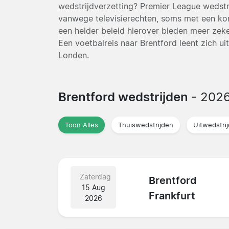
wedstrijdverzetting? Premier League wedstr
vanwege televisierechten, soms met een kor
een helder beleid hierover bieden meer zeker
Een voetbalreis naar Brentford leent zich u
Londen.
Brentford wedstrijden
- 202
Toon Alles
Thuiswedstrijden
Uitwedstri
Zaterdag
Brentford
15 Aug
Frankfurt
2026