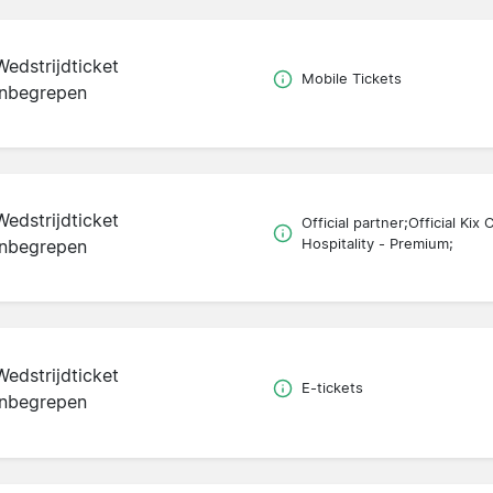
Wedstrijdticket
Mobile Tickets
inbegrepen
Wedstrijdticket
Official partner;Official Kix 
inbegrepen
Hospitality - Premium;
Wedstrijdticket
E-tickets
inbegrepen