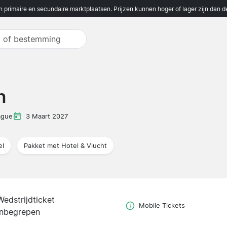
n primaire en secundaire marktplaatsen. Prijzen kunnen hoger of lager zijn dan 
h
ague
3 Maart 2027
el
Pakket met Hotel & Vlucht
Wedstrijdticket
Mobile Tickets
inbegrepen