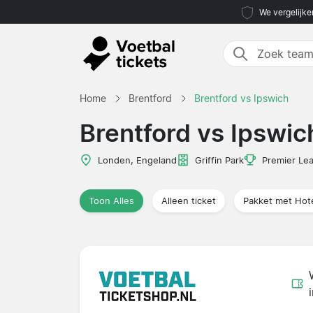
We vergelijke
Home
Brentford
Brentford vs Ipswich
Brentford vs Ipswic
Londen, Engeland
Griffin Park
Premier Le
Toon Alles
Alleen ticket
Pakket met Hot