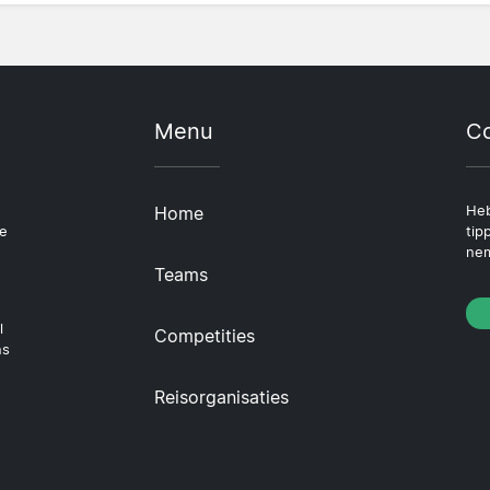
Menu
Co
Home
Heb
le
tip
nem
Teams
l
Competities
ns
Reisorganisaties