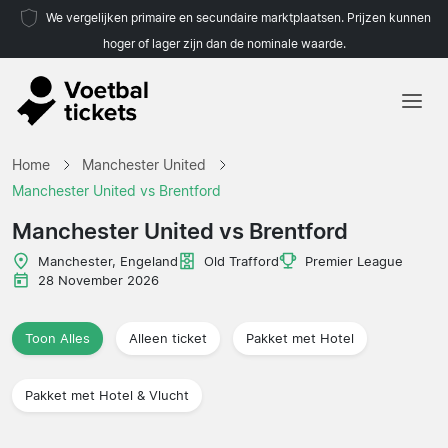
We vergelijken primaire en secundaire marktplaatsen. Prijzen kunnen
hoger of lager zijn dan de nominale waarde.
Home
Home
Manchester United
Teams
Manchester United vs Brentford
Competities
Manchester United vs Brentford
Reisorganisaties
Manchester, Engeland
Old Trafford
Premier League
28 November 2026
Toon Alles
Alleen ticket
Pakket met Hotel
Pakket met Hotel & Vlucht