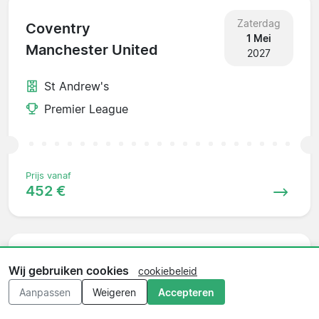
Zaterdag
Coventry
1 Mei
Manchester United
2027
St Andrew's
Premier League
Prijs vanaf
452 €
Zaterdag
Bournemouth
Wij gebruiken cookies
cookiebeleid
8 Mei
Manchester United
Aanpassen
Weigeren
Accepteren
2027