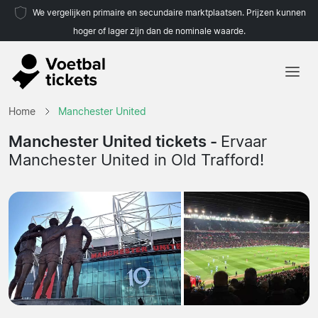
We vergelijken primaire en secundaire marktplaatsen. Prijzen kunnen
hoger of lager zijn dan de nominale waarde.
Home
Home
Manchester United
Teams
Manchester United tickets -
Ervaar
Manchester United in Old Trafford!
Competities
Reisorganisaties