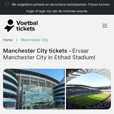
We vergelijken primaire en secundaire marktplaatsen. Prijzen kunnen
hoger of lager zijn dan de nominale waarde.
Home
Home
Manchester City
Teams
Manchester City tickets -
Ervaar
Manchester City in Etihad Stadium!
Competities
Reisorganisaties