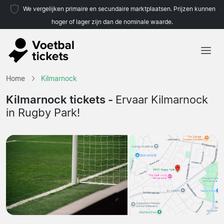
We vergelijken primaire en secundaire marktplaatsen. Prijzen kunnen
hoger of lager zijn dan de nominale waarde.
Home
Home
Kilmarnock
Teams
Kilmarnock tickets -
Ervaar Kilmarnock
in Rugby Park!
Competities
Reisorganisaties