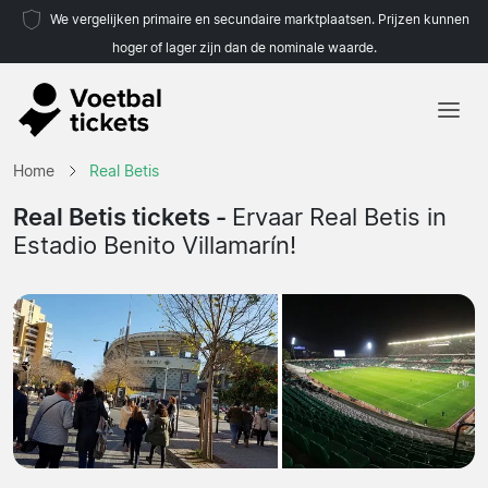
We vergelijken primaire en secundaire marktplaatsen. Prijzen kunnen
hoger of lager zijn dan de nominale waarde.
Home
Home
Real Betis
Teams
Real Betis tickets -
Ervaar Real Betis in
Estadio Benito Villamarín!
Competities
Reisorganisaties