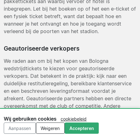
pakkettickets aan waarbij vervoer of hotel is
inbegrepen. Let bij het boeken op of het een e-ticket of
een fysiek ticket betreft, want dat bepaalt hoe en
wanneer je het ontvangt en hoe je toegang wordt
verleend bij de poorten van het stadion.
Geautoriseerde verkopers
We raden aan om bij het kopen van Bologna
wedstrijdtickets te kiezen voor geautoriseerde
verkopers. Dat betekent in de praktijk: kijk naar een
duidelijke restitutieregeling, bereikbare klantenservice
en een beschreven leveringsformaat voordat je
afrekent. Geautoriseerde partners hebben een directe
overeenkomst met de club of competitie. Andere
verkopers op de markt bieden tickets aan die eerder
Wij gebruiken cookies
cookiebeleid
zijn aangekocht; ook deze zijn geldig voor toegang,
maar de prijs ligt doorgaans hoger dan de originele
Aanpassen
Weigeren
Accepteren
verkoopprijs. Lees de annuleringsvoorwaarden altijd