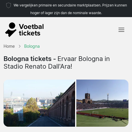
We vergelijken primaire en secundaire marktplaatsen. Prijzen kunnen
hoger of lager zijn dan de nominale waarde.
Home
Home
Bologna
Teams
Bologna tickets -
Ervaar Bologna in
Stadio Renato Dall'Ara!
Competities
Reisorganisaties