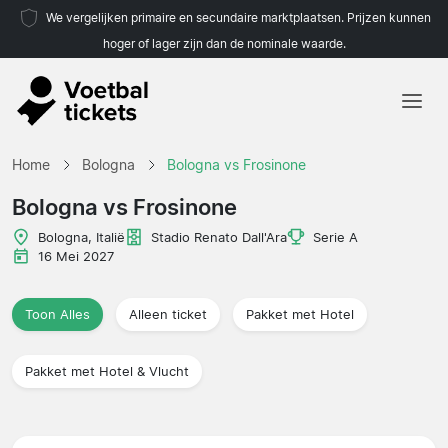
We vergelijken primaire en secundaire marktplaatsen. Prijzen kunnen
hoger of lager zijn dan de nominale waarde.
Home
Home
Bologna
Bologna vs Frosinone
Teams
Bologna vs Frosinone
Competities
Bologna, Italië
Stadio Renato Dall'Ara
Serie A
16 Mei 2027
Reisorganisaties
Toon Alles
Alleen ticket
Pakket met Hotel
Pakket met Hotel & Vlucht