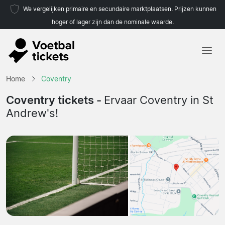
We vergelijken primaire en secundaire marktplaatsen. Prijzen kunnen
hoger of lager zijn dan de nominale waarde.
Home
Home
Coventry
Teams
Coventry tickets -
Ervaar Coventry in St
Andrew's!
Competities
Reisorganisaties