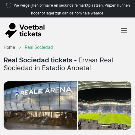
We vergelijken primaire en secundaire marktplaatsen. Prijzen kunnen
hoger of lager zijn dan de nominale waarde.
Home
Home
Real Sociedad
Teams
Real Sociedad tickets -
Ervaar Real
Sociedad in Estadio Anoeta!
Competities
Reisorganisaties