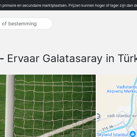
n primaire en secundaire marktplaatsen. Prijzen kunnen hoger of lager zijn dan 
 -
Ervaar Galatasaray in Tü