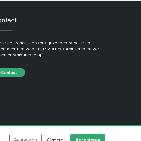
ntact
 je een vraag, een fout gevonden of wil je ons
pen over een wedstrijd? Vul het formulier in en we
en contact met je op.
Contact
beleid
·
Redactioneel beleid
Aanpassen
Weigeren
Accepteren