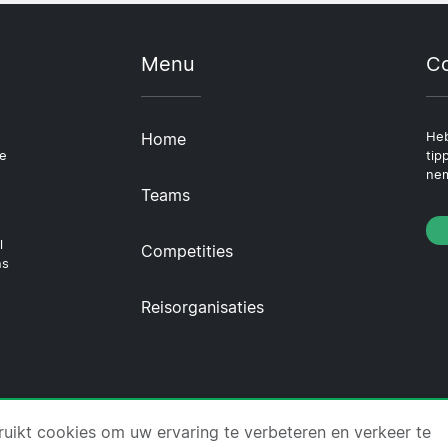
Menu
Co
Home
Heb
le
tip
nem
Teams
l
Competities
ns
Reisorganisaties
icket.com ·
Over Ons
·
Contact
·
Privacybeleid
·
Cookie
uikt cookies om uw ervaring te verbeteren en verkeer te