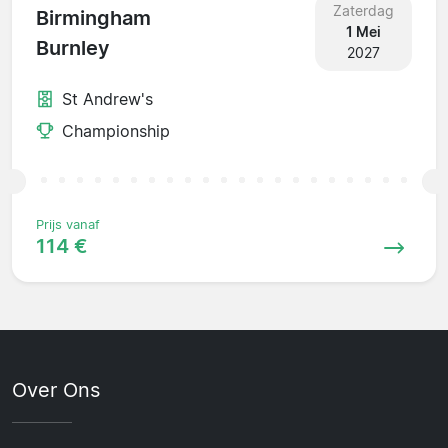
Zaterdag
Birmingham
1 Mei
Burnley
2027
St Andrew's
Championship
Prijs vanaf
114 €
Over Ons