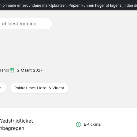
n primaire en secundaire marktplaatsen. Prijzen kunnen hoger of lager zijn dan 
nship
2 Maart 2027
el
Pakket met Hotel & Vlucht
Wedstrijdticket
E-tickets
inbegrepen