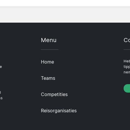
Menu
Co
Home
Heb
le
tip
nem
Teams
l
Competities
ns
Reisorganisaties