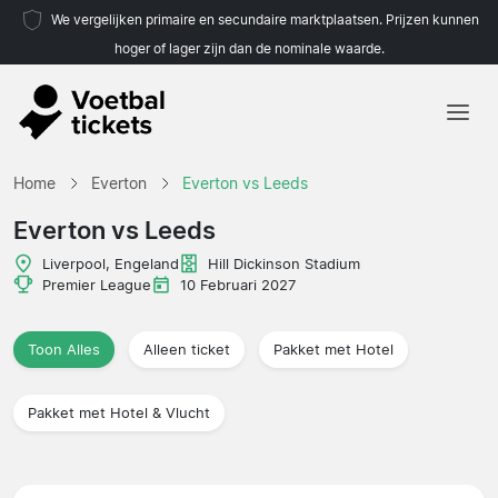
We vergelijken primaire en secundaire marktplaatsen. Prijzen kunnen
hoger of lager zijn dan de nominale waarde.
Home
Home
Everton
Everton vs Leeds
Teams
Everton vs Leeds
Competities
Liverpool, Engeland
Hill Dickinson Stadium
Premier League
10 Februari 2027
Reisorganisaties
Toon Alles
Alleen ticket
Pakket met Hotel
Pakket met Hotel & Vlucht