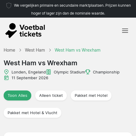
We vergelijken primaire en secundaire marktplaatsen. Prijzen kunnen
hoger of lager zijn dan de nominale waarde.
Home
Home
West Ham
West Ham vs Wrexham
Teams
West Ham vs Wrexham
Competities
Londen, Engeland
Olympic Stadium
Championship
11 September 2026
Reisorganisaties
Toon Alles
Alleen ticket
Pakket met Hotel
Pakket met Hotel & Vlucht