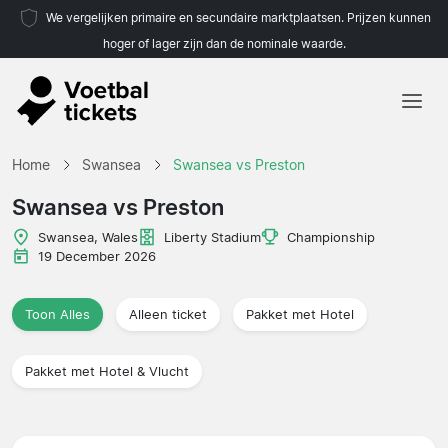
We vergelijken primaire en secundaire marktplaatsen. Prijzen kunnen
hoger of lager zijn dan de nominale waarde.
Home
Home
Swansea
Swansea vs Preston
Teams
Swansea vs Preston
Competities
Swansea, Wales
Liberty Stadium
Championship
19 December 2026
Reisorganisaties
Toon Alles
Alleen ticket
Pakket met Hotel
Pakket met Hotel & Vlucht