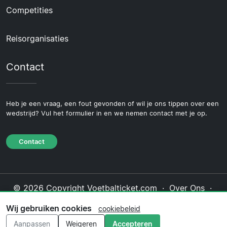
Competities
Reisorganisaties
Contact
Heb je een vraag, een fout gevonden of wil je ons tippen over een
wedstrijd? Vul het formulier in en we nemen contact met je op.
Contact
© 2026 Copyright Voetbalticket.com ·
Over Ons
·
Contact
·
Privacybeleid
·
Cookiebeleid
·
Wij gebruiken cookies
cookiebeleid
Redactioneel beleid
Aanpassen
Weigeren
Accepteren