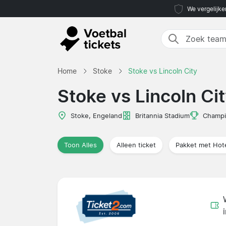
We vergelijke
Home
Stoke
Stoke vs Lincoln City
Stoke vs Lincoln Ci
Stoke, Engeland
Britannia Stadium
Champi
Toon Alles
Alleen ticket
Pakket met Hot