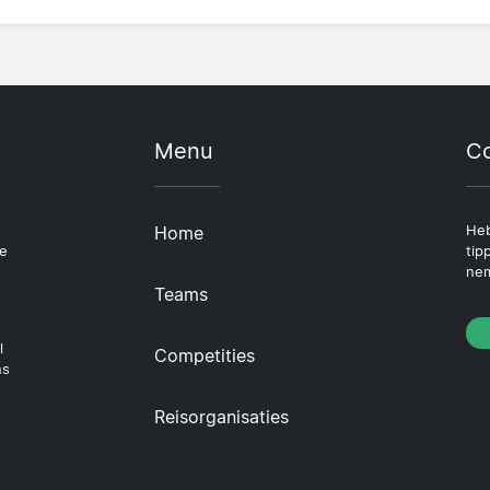
Menu
Co
Home
Heb
le
tip
nem
Teams
l
Competities
ns
Reisorganisaties