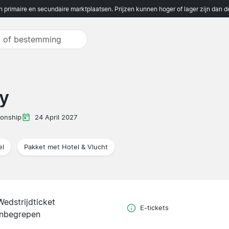
n primaire en secundaire marktplaatsen. Prijzen kunnen hoger of lager zijn dan 
ty
onship
24 April 2027
el
Pakket met Hotel & Vlucht
Wedstrijdticket
E-tickets
inbegrepen