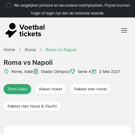
We vergelijken primaire en secundaire marktplaatsen. Prijzen kunnen
hoger of lager zijn dan de nominale waarde.
Home
Home
Roma
Roma vs Napoli
Teams
Roma vs Napoli
Competities
Rome, Italië
Stadio Olimpico
Serie A
2 Mei 2027
Reisorganisaties
Toon Alles
Alleen ticket
Pakket met Hotel
Pakket met Hotel & Vlucht