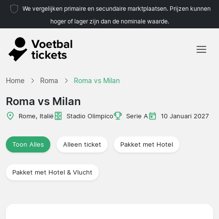
We vergelijken primaire en secundaire marktplaatsen. Prijzen kunnen
hoger of lager zijn dan de nominale waarde.
Home
Home
Roma
Roma vs Milan
Teams
Roma vs Milan
Competities
Rome, Italië
Stadio Olimpico
Serie A
10 Januari 2027
Reisorganisaties
Toon Alles
Alleen ticket
Pakket met Hotel
Pakket met Hotel & Vlucht