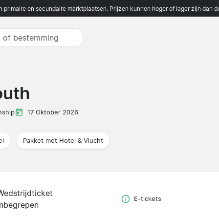
n primaire en secundaire marktplaatsen. Prijzen kunnen hoger of lager zijn dan 
outh
nship
17 Oktober 2026
el
Pakket met Hotel & Vlucht
Wedstrijdticket
E-tickets
inbegrepen