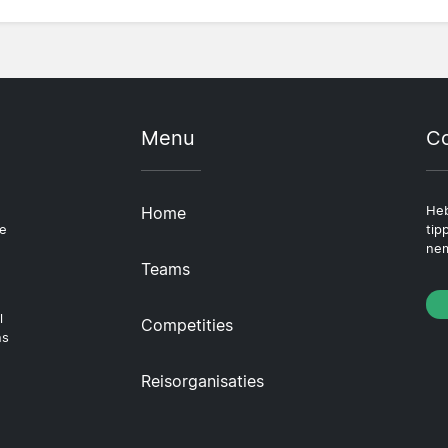
Menu
Co
Home
Heb
le
tip
nem
Teams
l
Competities
ns
Reisorganisaties