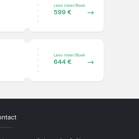
Lees meer/Boek
599 €
Lees meer/Boek
644 €
ntact