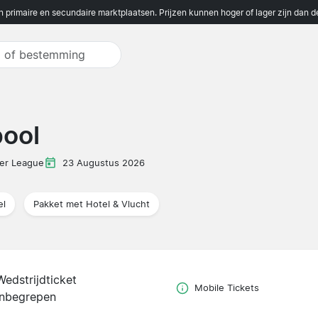
n primaire en secundaire marktplaatsen. Prijzen kunnen hoger of lager zijn dan 
pool
er League
23 Augustus 2026
el
Pakket met Hotel & Vlucht
Wedstrijdticket
Mobile Tickets
inbegrepen