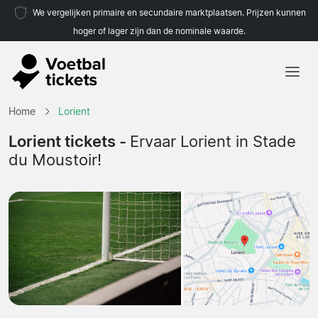
We vergelijken primaire en secundaire marktplaatsen. Prijzen kunnen
hoger of lager zijn dan de nominale waarde.
Home
Home
Lorient
Teams
Lorient tickets -
Ervaar Lorient in Stade
du Moustoir!
Competities
Reisorganisaties