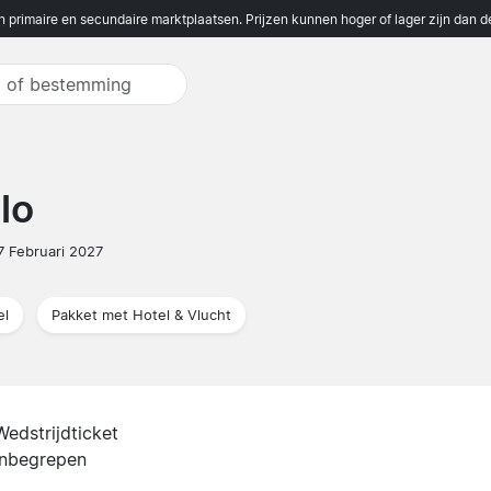
n primaire en secundaire marktplaatsen. Prijzen kunnen hoger of lager zijn dan 
lo
7 Februari 2027
el
Pakket met Hotel & Vlucht
Wedstrijdticket
inbegrepen