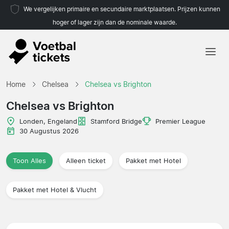
We vergelijken primaire en secundaire marktplaatsen. Prijzen kunnen
hoger of lager zijn dan de nominale waarde.
Home
Home
Chelsea
Chelsea vs Brighton
Teams
Chelsea vs Brighton
Competities
Londen, Engeland
Stamford Bridge
Premier League
30 Augustus 2026
Reisorganisaties
Toon Alles
Alleen ticket
Pakket met Hotel
Pakket met Hotel & Vlucht