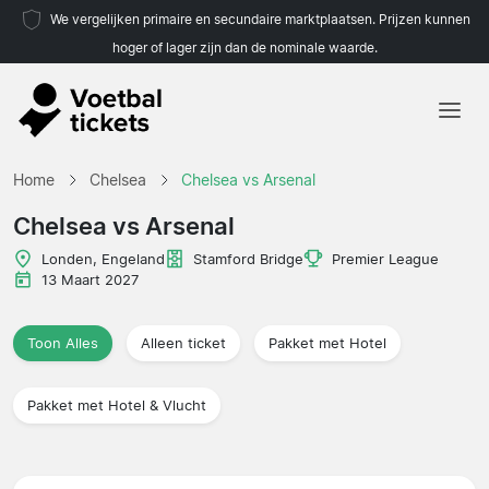
We vergelijken primaire en secundaire marktplaatsen. Prijzen kunnen
hoger of lager zijn dan de nominale waarde.
Home
Home
Chelsea
Chelsea vs Arsenal
Teams
Chelsea vs Arsenal
Competities
Londen, Engeland
Stamford Bridge
Premier League
13 Maart 2027
Reisorganisaties
Toon Alles
Alleen ticket
Pakket met Hotel
Pakket met Hotel & Vlucht