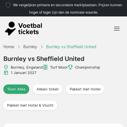
We vergelijken primaire en secundaire marktplaatsen. Prijzen kunnen
hoger of lager zijn dan de nominale waarde.
Home
Home
Burnley
Burnley vs Sheffield United
Teams
Burnley vs Sheffield United
Competities
Burnley, Engeland
Turf Moor
Championship
1 Januari 2027
Reisorganisaties
Toon Alles
Alleen ticket
Pakket met Hotel
Pakket met Hotel & Vlucht