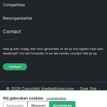
Competities
Reisorganisaties
Contact
Heb je een vraag, een fout gevonden of wil je ons tippen over een
wedstrijd? Vul het formulier in en we nemen contact met je op.
Contact
© 2026 Copyright Voetbalticket.com ·
Over Ons
·
Contact
·
Privacybeleid
·
Cookiebeleid
·
Wij gebruiken cookies
cookiebeleid
Redactioneel beleid
Aanpassen
Weigeren
Accepteren