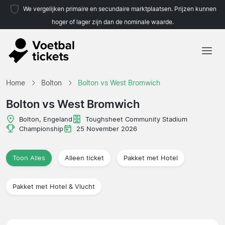
We vergelijken primaire en secundaire marktplaatsen. Prijzen kunnen
hoger of lager zijn dan de nominale waarde.
Home
Home
Bolton
Bolton vs West Bromwich
Teams
Bolton vs West Bromwich
Competities
Bolton, Engeland
Toughsheet Community Stadium
Championship
25 November 2026
Reisorganisaties
Toon Alles
Alleen ticket
Pakket met Hotel
Pakket met Hotel & Vlucht