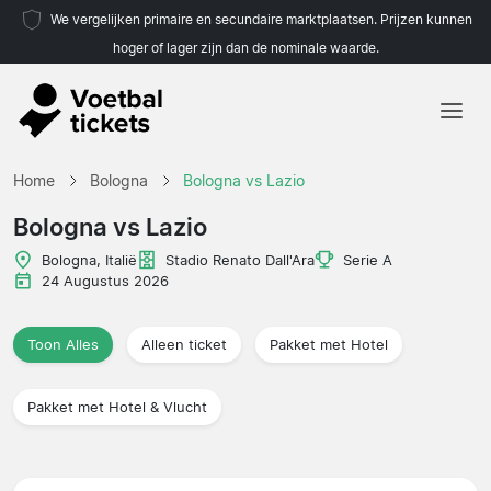
We vergelijken primaire en secundaire marktplaatsen. Prijzen kunnen
hoger of lager zijn dan de nominale waarde.
Home
Home
Bologna
Bologna vs Lazio
Teams
Bologna vs Lazio
Competities
Bologna, Italië
Stadio Renato Dall'Ara
Serie A
24 Augustus 2026
Reisorganisaties
Toon Alles
Alleen ticket
Pakket met Hotel
Pakket met Hotel & Vlucht