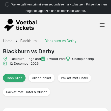
We vergelijken primaire en secundaire marktplaatsen. Prijzen kunnen
hoger of lager zijn dan de nominale waarde.
Home
Home
Blackburn
Blackburn vs Derby
Teams
Blackburn vs Derby
Competities
Blackburn, Engeland
Ewood Park
Championship
12 December 2026
Reisorganisaties
Toon Alles
Alleen ticket
Pakket met Hotel
Pakket met Hotel & Vlucht