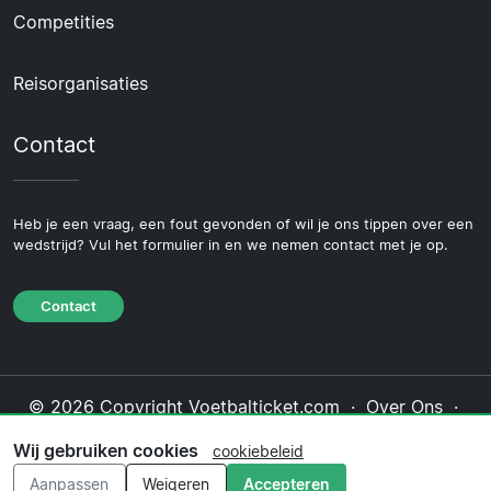
Competities
Reisorganisaties
Contact
Heb je een vraag, een fout gevonden of wil je ons tippen over een
wedstrijd? Vul het formulier in en we nemen contact met je op.
Contact
© 2026 Copyright Voetbalticket.com ·
Over Ons
·
Contact
·
Privacybeleid
·
Cookiebeleid
·
Wij gebruiken cookies
cookiebeleid
Redactioneel beleid
Aanpassen
Weigeren
Accepteren