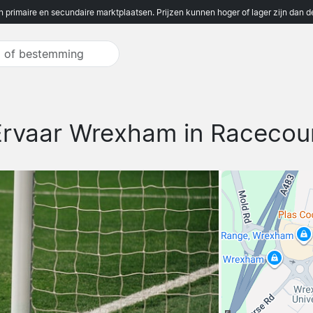
n primaire en secundaire marktplaatsen. Prijzen kunnen hoger of lager zijn dan 
Ervaar Wrexham in Racecou