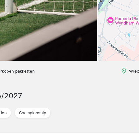
erkopen pakketten
Wrex
6/2027
jden
Championship