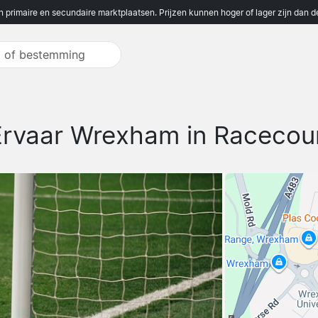
n primaire en secundaire marktplaatsen. Prijzen kunnen hoger of lager zijn dan 
Ervaar Wrexham in Racecou