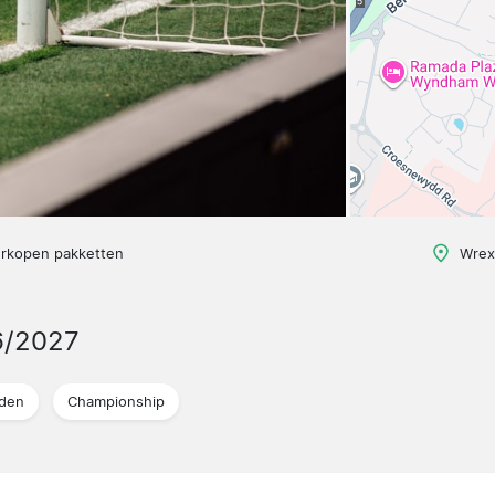
erkopen pakketten
Wrex
6/2027
jden
Championship