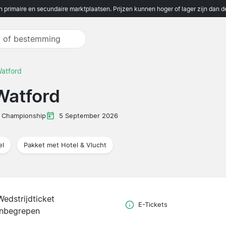
n primaire en secundaire marktplaatsen. Prijzen kunnen hoger of lager zijn dan 
atford
Watford
Championship
5 September 2026
el
Pakket met Hotel & Vlucht
Wedstrijdticket
E-Tickets
inbegrepen