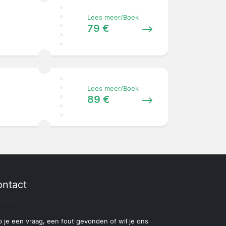
Lees meer/Boek
79 €
Lees meer/Boek
89 €
ntact
 je een vraag, een fout gevonden of wil je ons