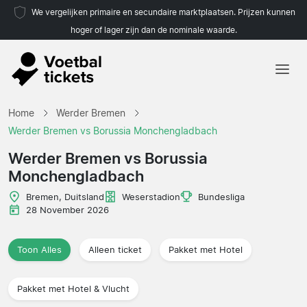
We vergelijken primaire en secundaire marktplaatsen. Prijzen kunnen
hoger of lager zijn dan de nominale waarde.
Home
Home
Werder Bremen
Teams
Werder Bremen vs Borussia Monchengladbach
Competities
Werder Bremen vs Borussia
Monchengladbach
Reisorganisaties
Bremen, Duitsland
Weserstadion
Bundesliga
28 November 2026
Toon Alles
Alleen ticket
Pakket met Hotel
Pakket met Hotel & Vlucht