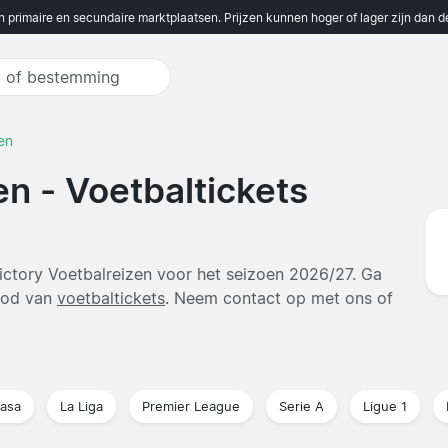
n primaire en secundaire marktplaatsen. Prijzen kunnen hoger of lager zijn dan 
en
en - Voetbaltickets
Victory Voetbalreizen voor het seizoen 2026/27. Ga
nbod van
voetbaltickets
. Neem contact op met ons of
lasa
La Liga
Premier League
Serie A
Ligue 1