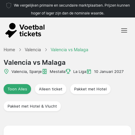
We vergelijken primaire en secundaire marktplaatsen. Prijzen kunnen
hoger of lager zijn dan de nominale waarde.
Home
Home
Valencia
Valencia vs Malaga
Teams
Valencia vs Malaga
Competities
Valencia, Spanje
Mestalla
La Liga
10 Januari 2027
Reisorganisaties
Toon Alles
Alleen ticket
Pakket met Hotel
Pakket met Hotel & Vlucht