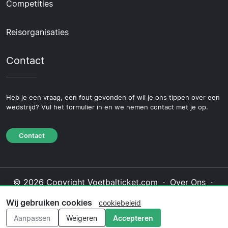
Competities
Reisorganisaties
Contact
Heb je een vraag, een fout gevonden of wil je ons tippen over een
wedstrijd? Vul het formulier in en we nemen contact met je op.
Contact
© 2026 Copyright Voetbalticket.com ·
Over Ons
·
Contact
·
Privacybeleid
·
Cookiebeleid
·
Wij gebruiken cookies
cookiebeleid
Redactioneel beleid
Aanpassen
Weigeren
Accepteren