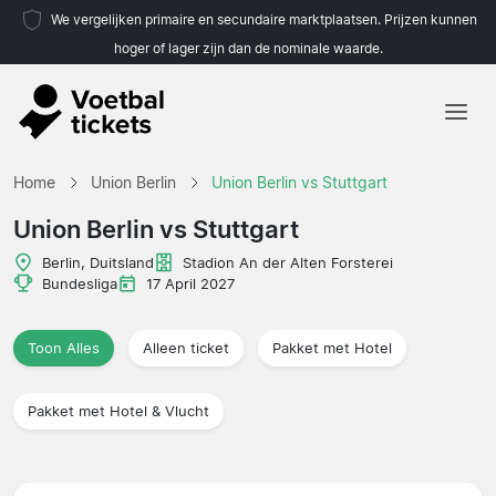
We vergelijken primaire en secundaire marktplaatsen. Prijzen kunnen
hoger of lager zijn dan de nominale waarde.
Home
Home
Union Berlin
Union Berlin vs Stuttgart
Teams
Union Berlin vs Stuttgart
Competities
Berlin, Duitsland
Stadion An der Alten Forsterei
Bundesliga
17 April 2027
Reisorganisaties
Toon Alles
Alleen ticket
Pakket met Hotel
Pakket met Hotel & Vlucht