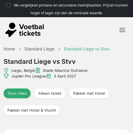
We vergelijken primaire en secundaire marktplaatsen. Prijzen kunnen
hoger of lager zijn dan de nominale waarde.
Home
Home
Standard Liege
Standard Liege vs Stvv
Teams
Standard Liege vs Stvv
Competities
Liege, België
Stade Maurice Dufrasne
Jupiler Pro League
3 April 2027
Reisorganisaties
Toon Alles
Alleen ticket
Pakket met Hotel
Pakket met Hotel & Vlucht