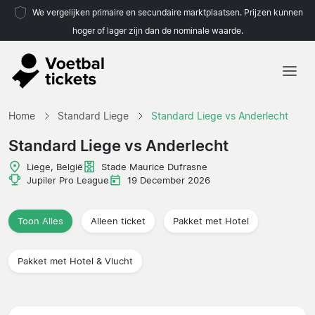
We vergelijken primaire en secundaire marktplaatsen. Prijzen kunnen
hoger of lager zijn dan de nominale waarde.
Home
Home
Standard Liege
Standard Liege vs Anderlecht
Teams
Standard Liege vs Anderlecht
Competities
Liege, België
Stade Maurice Dufrasne
Jupiler Pro League
19 December 2026
Reisorganisaties
Toon Alles
Alleen ticket
Pakket met Hotel
Pakket met Hotel & Vlucht