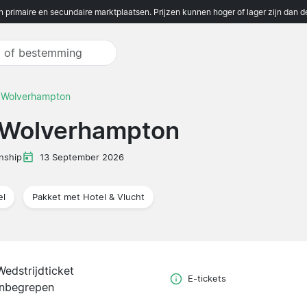
n primaire en secundaire marktplaatsen. Prijzen kunnen hoger of lager zijn dan 
s Wolverhampton
s Wolverhampton
nship
13 September 2026
el
Pakket met Hotel & Vlucht
Wedstrijdticket
E-tickets
inbegrepen