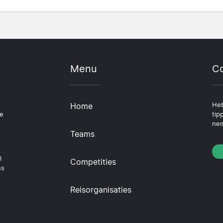
Menu
Co
Home
Heb
le
tip
nem
Teams
l
Competities
ns
Reisorganisaties