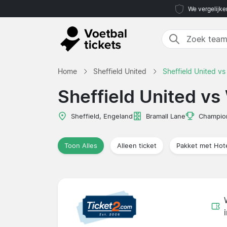
We vergelijke
Home
Sheffield United
Sheffield United v
Sheffield United v
Sheffield, Engeland
Bramall Lane
Champio
Toon Alles
Alleen ticket
Pakket met Hot