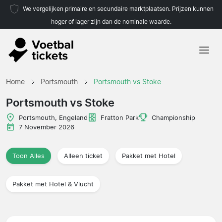
We vergelijken primaire en secundaire marktplaatsen. Prijzen kunnen
hoger of lager zijn dan de nominale waarde.
Home
Home
Portsmouth
Portsmouth vs Stoke
Teams
Portsmouth vs Stoke
Competities
Portsmouth, Engeland
Fratton Park
Championship
7 November 2026
Reisorganisaties
Toon Alles
Alleen ticket
Pakket met Hotel
Pakket met Hotel & Vlucht