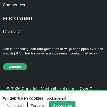
Competities
Reisorganisaties
Contact
Heb je een vraag, een fout gevonden of wil je ons tippen over een
wedstrijd? Vul het formulier in en we nemen contact met je op.
Contact
© 2026 Copyright Voetbalticket.com ·
Over Ons
·
Contact
·
Privacybeleid
·
Cookiebeleid
·
Wij gebruiken cookies
cookiebeleid
Redactioneel beleid
Aanpassen
Weigeren
Accepteren