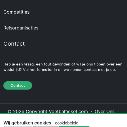
Competities
Reisorganisaties
Contact
Heb je een vraag, een fout gevonden of wil je ons tippen over een
wedstrijd? Vul het formulier in en we nemen contact met je op.
Contact
© 2026 Copyright Voetbalticket.com ·
Over Ons
·
Contact
·
Privacybeleid
·
Cookiebeleid
·
Wij gebruiken cookies
cookiebeleid
Redactioneel beleid