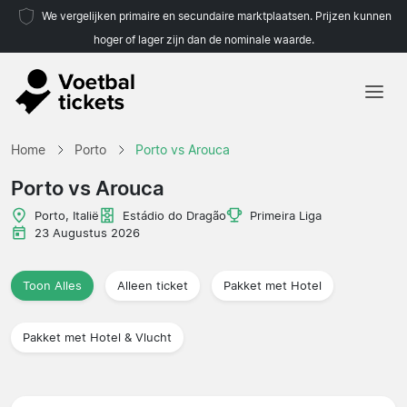
We vergelijken primaire en secundaire marktplaatsen. Prijzen kunnen
hoger of lager zijn dan de nominale waarde.
Home
Home
Porto
Porto vs Arouca
Teams
Porto vs Arouca
Competities
Porto, Italië
Estádio do Dragão
Primeira Liga
23 Augustus 2026
Reisorganisaties
Toon Alles
Alleen ticket
Pakket met Hotel
Pakket met Hotel & Vlucht