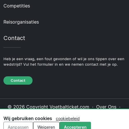
Competities
Reisorganisaties
Contact
Heb je een vraag, een fout gevonden of wil je ons tippen over een
wedstrijd? Vul het formulier in en we nemen contact met je op.
Contact
© 2026 Copyright Voetbalticket.com ·
Over Ons
·
Contact
·
Privacybeleid
·
Cookiebeleid
·
Wij gebruiken cookies
cookiebeleid
Redactioneel beleid
Aanpassen
Weigeren
Accepteren