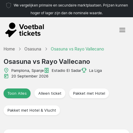
We vergelijken primaire en secundaire marktplaatsen. Prijzen kunnen
hoger of lager zijn dan de nominale waarde.
Home
Home
Osasuna
Osasuna vs Rayo Vallecano
Teams
Osasuna vs Rayo Vallecano
Competities
Pamplona, Spanje
Estadio El Sadar
La Liga
20 September 2026
Reisorganisaties
Toon Alles
Alleen ticket
Pakket met Hotel
Pakket met Hotel & Vlucht