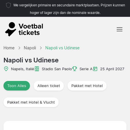
We vergelijken primaire en secundaire marktplaatsen. Prijzen kunnen
hoger of lager zijn dan de nominale waarde.
Home
Home
Napoli
Napoli vs Udinese
Teams
Napoli vs Udinese
Competities
Napels, Italië
Stadio San Paolo
Serie A
25 April 2027
Reisorganisaties
Toon Alles
Alleen ticket
Pakket met Hotel
Pakket met Hotel & Vlucht