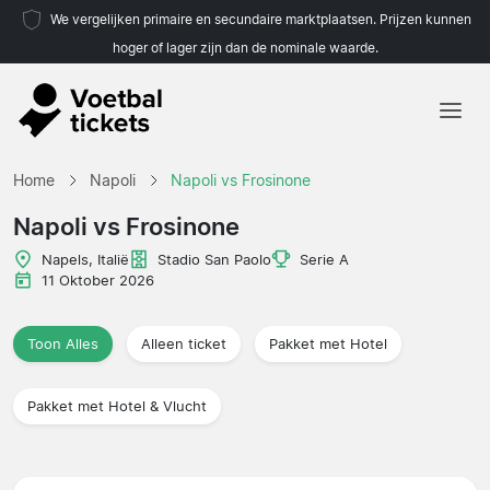
We vergelijken primaire en secundaire marktplaatsen. Prijzen kunnen
hoger of lager zijn dan de nominale waarde.
Home
Home
Napoli
Napoli vs Frosinone
Teams
Napoli vs Frosinone
Competities
Napels, Italië
Stadio San Paolo
Serie A
11 Oktober 2026
Reisorganisaties
Toon Alles
Alleen ticket
Pakket met Hotel
Pakket met Hotel & Vlucht