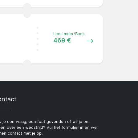
Lees meer/Boek
469 €
ntact
 je een vraag, een fout gevonden of wil je ons
pen over een wedstrijd? Vul het formulier in en we
en contact met je op.