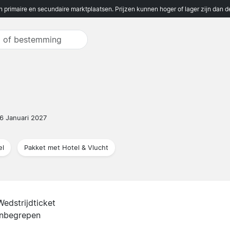
n primaire en secundaire marktplaatsen. Prijzen kunnen hoger of lager zijn dan 
6 Januari 2027
el
Pakket met Hotel & Vlucht
Wedstrijdticket
inbegrepen