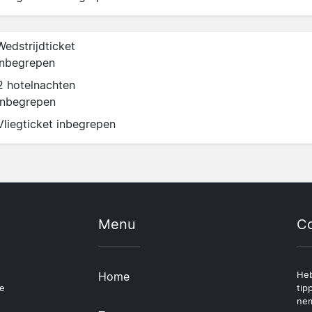
Wedstrijdticket
inbegrepen
2 hotelnachten
inbegrepen
Vliegticket inbegrepen
Menu
Co
Home
Heb
le
tip
nem