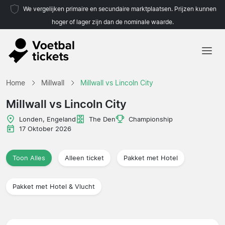
We vergelijken primaire en secundaire marktplaatsen. Prijzen kunnen
hoger of lager zijn dan de nominale waarde.
Home
Home
Millwall
Millwall vs Lincoln City
Teams
Millwall vs Lincoln City
Competities
Londen, Engeland
The Den
Championship
17 Oktober 2026
Reisorganisaties
Toon Alles
Alleen ticket
Pakket met Hotel
Pakket met Hotel & Vlucht