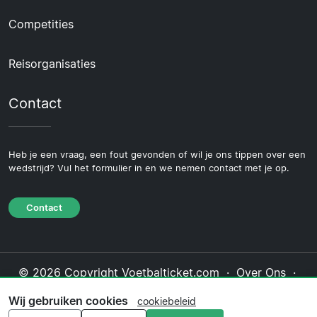
Competities
Reisorganisaties
Contact
Heb je een vraag, een fout gevonden of wil je ons tippen over een
wedstrijd? Vul het formulier in en we nemen contact met je op.
Contact
© 2026 Copyright Voetbalticket.com ·
Over Ons
·
Contact
·
Privacybeleid
·
Cookiebeleid
·
Wij gebruiken cookies
cookiebeleid
Redactioneel beleid